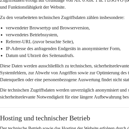
Zugriffsdaten erfolgt auf Grundlage von 
Art. 6 Abs. 1 lit. f DSGVO
 (b
und Funktionsfähigkeit der Website.
Zu den verarbeiteten technischen Zugriffsdaten zählen insbesondere:
verwendeter Browsertyp und Browserversion,
verwendetes Betriebssystem,
Referrer-URL (zuvor besuchte Seite),
IP-Adresse des anfragenden Endgeräts in 
anonymisierter Form
,
Datum und Uhrzeit des Seitenaufrufs.
Diese Daten werden ausschließlich zu 
technischen, sicherheitsrelevan
Systemfehlern, zur Abwehr von Angriffen sowie zur Optimierung des 
Datenquellen oder eine personenbezogene Auswertung findet nicht stat
Die technischen Zugriffsdaten werden 
unverzüglich anonymisiert
 und 
sicherheitsrelevante Notwendigkeit für eine längere Aufbewahrung bes
Hosting und technischer Betrieb
Der technische Betrieb sowie das Hosting der Website erfolgen durch 