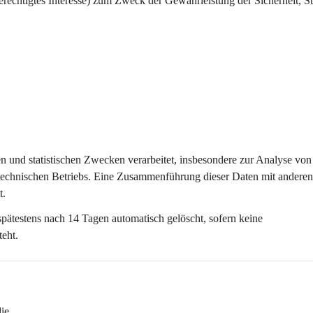
erechtigtes Interesse) zum Zweck der Gewährleistung der Sicherheit, Sta
ten und statistischen Zwecken
 verarbeitet, insbesondere zur Analyse von
technischen Betriebs. Eine Zusammenführung dieser Daten mit anderen
t.
spätestens nach 
14 Tagen
 automatisch gelöscht, sofern keine 
teht.
die