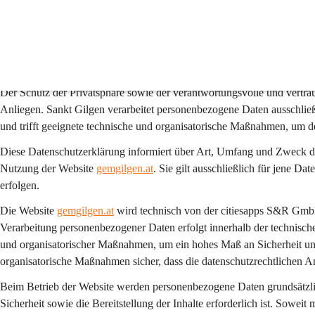
Datenschutzerklärung de
1. Präambel
Der Schutz der Privatsphäre sowie der verantwortungsvolle und vertr
Anliegen. Sankt Gilgen verarbeitet personenbezogene Daten ausschlie
und trifft geeignete technische und organisatorische Maßnahmen, um de
Diese Datenschutzerklärung informiert über Art, Umfang und Zweck 
Nutzung der Website 
gemgilgen.at
. Sie gilt 
ausschließlich
 für jene Dat
erfolgen.
Die Website 
gemgilgen.at
 wird technisch von der citiesapps S&R Gmb
Verarbeitung personenbezogener Daten erfolgt innerhalb der technisch
und organisatorischer Maßnahmen, um ein hohes Maß an Sicherheit und 
organisatorische Maßnahmen sicher, dass die datenschutzrechtlichen 
Beim Betrieb der Website werden personenbezogene Daten grundsätzlich
Sicherheit sowie die Bereitstellung der Inhalte erforderlich ist. Sowei