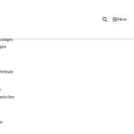
Auf dieser Seite
Menü
chtiges 
gen 
Website 
e 
hnischer 
e 
 