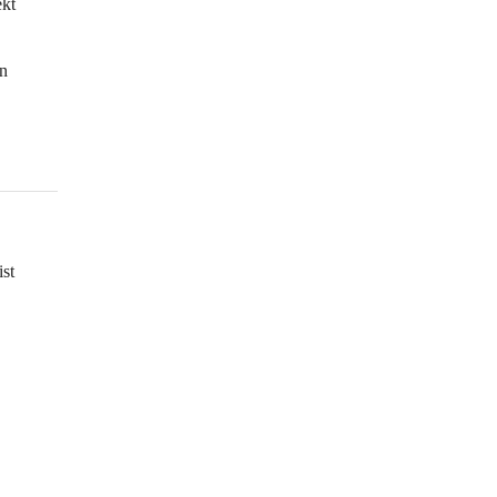
kt 
n 
 
st 