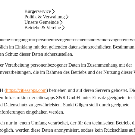
Bürgerservice
r Website
Politik & Verwaltung
Unsere Gemeinde
Betriebe & Vereine
auliche Umgang mit personenbezogenen Daten sind Sankt Gilgen ein wi
ßlich im Einklang mit den geltenden datenschutzrechtlichen Bestimmun
n Schutz dieser Daten sicherzustellen.
der Verarbeitung personenbezogener Daten im Zusammenhang mit der 
enverarbeitungen, die im Rahmen des Betriebs und der Nutzung dieser 
H (
https://citiesapps.com
) betrieben und auf deren Servern gehostet. Di
en Infrastruktur der citiesapps S&R GmbH unter Einsatz geeigneter tec
Datenschutz zu gewährleisten. Sankt Gilgen stellt durch geeignete 
Anforderungen eingehalten werden.
 nur in jenem Umfang verarbeitet, der für den technischen Betrieb, di
t möglich, werden diese Daten anonymisiert, sodass kein Rückschluss auf