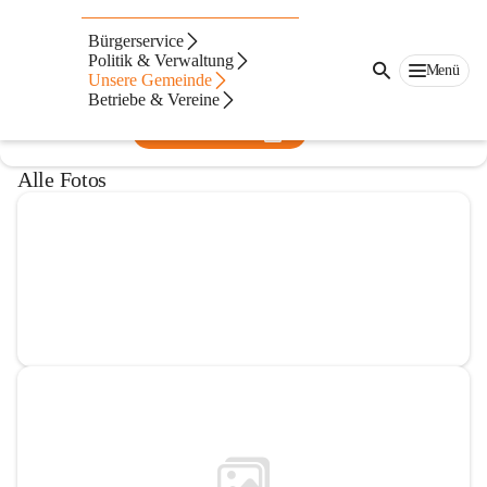
Volksschule St. Gilgen
Bürgerservice
Politik & Verwaltung
@volksschule-st-gilgen
Menü
Unsere Gemeinde
Volksschule
Betriebe & Vereine
In CITIES öffnen
Alle Fotos