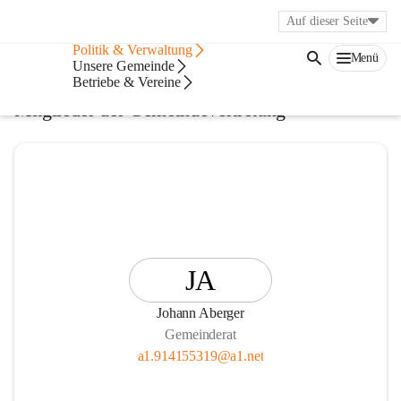
Auf dieser Seite
Bürgerservice
Politik & Verwaltung
Menü
Gemeindevertretung
Unsere Gemeinde
Betriebe & Vereine
Mitglieder der Gemeindevertretung
JA
Johann Aberger
Gemeinderat
a1.914155319@a1.net