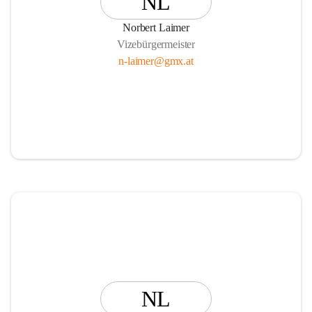
NL
Norbert Laimer
Vizebürgermeister
n-laimer@gmx.at
NL