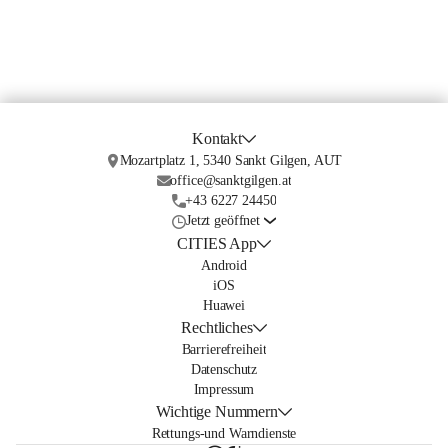
Kontakt
Mozartplatz 1, 5340 Sankt Gilgen, AUT
office@sanktgilgen.at
+43 6227 24450
Jetzt geöffnet
CITIES App
Android
iOS
Huawei
Rechtliches
Barrierefreiheit
Datenschutz
Impressum
Wichtige Nummern
Rettungs-und Warndienste