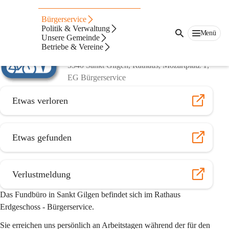
Fundamt
Bürgerservice
Politik & Verwaltung
Menü
Fundamt Sankt Gilgen - Serviceleistung für 
Unsere Gemeinde
Betriebe & Vereine
den Fall der Fälle
5340 Sankt Gilgen, Rathaus, Mozartplatz 1, 
EG Bürgerservice
Etwas verloren
Etwas gefunden
Verlustmeldung
Das Fundbüro in Sankt Gilgen befindet sich im 
Rathaus 
Erdgeschoss - Bürgerservice
. 
Sie erreichen uns persönlich an Arbeitstagen während der für den 