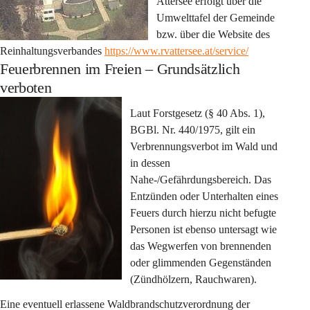
Attersee erfolgt über die 
Umwelttafel der Gemeinde 
bzw. über die Website des 
Reinhaltungsverbandes 
https://www.rvattersee.at/service/
Feuerbrennen im Freien – Grundsätzlich
verboten
Laut Forstgesetz (§ 40 Abs. 1), 
BGBl. Nr. 440/1975, gilt ein 
Verbrennungsverbot im Wald und 
in dessen 
Nahe-/Gefährdungsbereich. Das 
Entzünden oder Unterhalten eines 
Feuers durch hierzu nicht befugte 
Personen ist ebenso untersagt wie 
das Wegwerfen von brennenden 
oder glimmenden Gegenständen 
(Zündhölzern, Rauchwaren).
Eine eventuell erlassene Waldbrandschutzverordnung der 