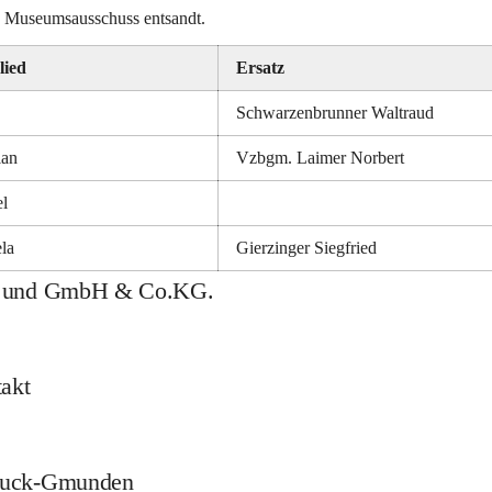
den Museumsausschuss entsandt.
lied
Ersatz
Schwarzenbrunner Waltraud
ian
Vzbgm. Laimer Norbert
el
la
Gierzinger Siegfried
bH und GmbH & Co.KG.
akt
bruck-Gmunden