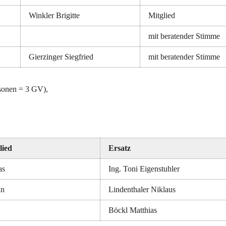
Winkler Brigitte
Mitglied
mit beratender Stimme
Gierzinger Siegfried
mit beratender Stimme
rsonen = 3 GV),
lied
Ersatz
as
Ing. Toni Eigenstuhler
an
Lindenthaler Niklaus
Böckl Matthias