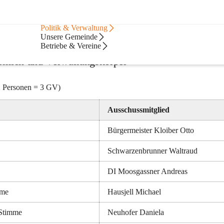
Bürgerservice
Politik & Verwaltung
Unsere Gemeinde
Betriebe & Vereine
remien und Verwaltungskörper
2 Personen = 3 GV)
Ausschussmitglied
Bürgermeister Kloiber Otto
Schwarzenbrunner Waltraud
DI Moosgassner Andreas
mme
Hausjell Michael
Stimme
Neuhofer Daniela