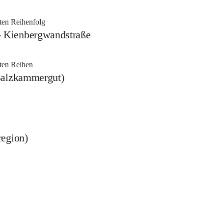
ten Reihenfolg
 Kienbergwandstraße
ten Reihen
Salzkammergut)
region)