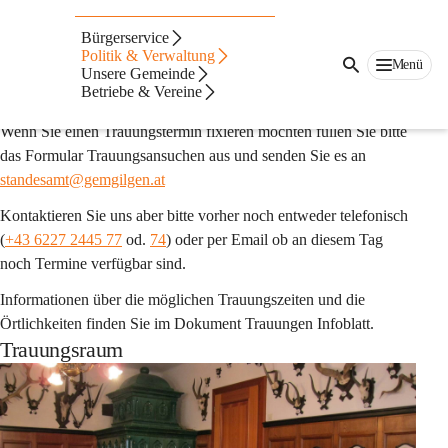
Auf dieser Seite
Bürgerservice
Trauungen
Politik & Verwaltung
Menü
Unsere Gemeinde
Betriebe & Vereine
Trauungen in der Gemeinde St. Gilgen
Wenn Sie einen Trauungstermin fixieren möchten füllen Sie bitte 
das Formular Trauungsansuchen aus und senden Sie es an 
standesamt@gemgilgen.at
Kontaktieren Sie uns aber bitte vorher noch entweder telefonisch 
(
+43 6227 2445 77
 od. 
74
) oder per Email ob an diesem Tag 
noch Termine verfügbar sind.
Informationen über die möglichen Trauungszeiten und die 
Örtlichkeiten finden Sie im Dokument Trauungen Infoblatt.
Trauungsraum