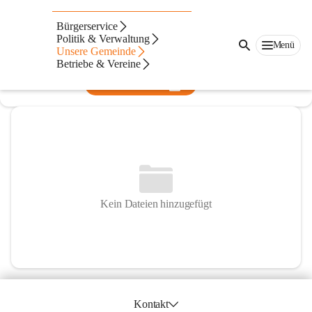
Gesunde Gemeinde St. Gilgen
Bürgerservice
Politik & Verwaltung
@gesunde-gemeinde-stgilgen
Menü
Unsere Gemeinde
Gesundheit, Verein
Betriebe & Vereine
In CITIES öffnen
Kein Dateien hinzugefügt
Kontakt